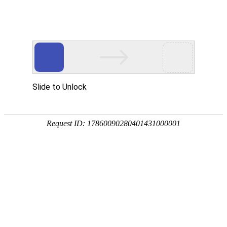
立即注册
九游j9官网
官网 · 权威
体育数据平台
九游J9官网 OFFICIAL WEBSITE
自2022年创立以来，
九游j9官网
致力于为用户提供包
括NBA、英超、欧洲杯、LPL在内的热门赛事直播与数
据服务，广受用户信赖。
立即下载九游j9官网APP