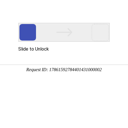
体育
下载App
公司简介
权威体育数据
供包括NBA、英超、欧洲杯、
信赖。