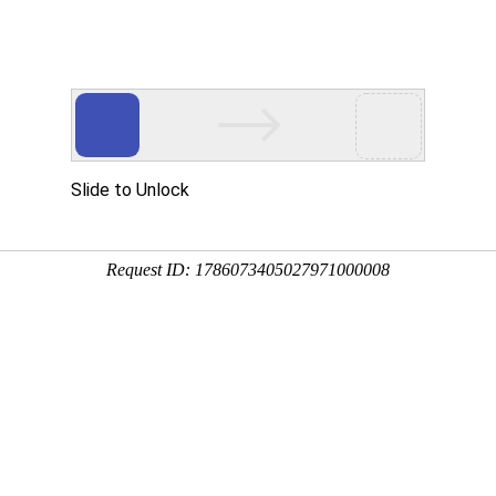
体育
下载App
公司简介
权威体育数据
供包括NBA、英超、欧洲杯、
信赖。