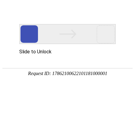
立即注册
九游j9官网
官网 · 权威
体育数据平台
九游J9官网 OFFICIAL WEBSITE
自2022年创立以来，
九游j9官网
致力于为用户提供包
括NBA、英超、欧洲杯、LPL在内的热门赛事直播与数
据服务，广受用户信赖。
立即下载九游j9官网APP