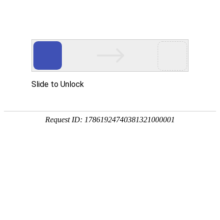
立即注册
九游j9官网
官网 · 权威
体育数据平台
九游J9官网 OFFICIAL WEBSITE
自2022年创立以来，
九游j9官网
致力于为用户提供包
括NBA、英超、欧洲杯、LPL在内的热门赛事直播与数
据服务，广受用户信赖。
立即下载九游j9官网APP